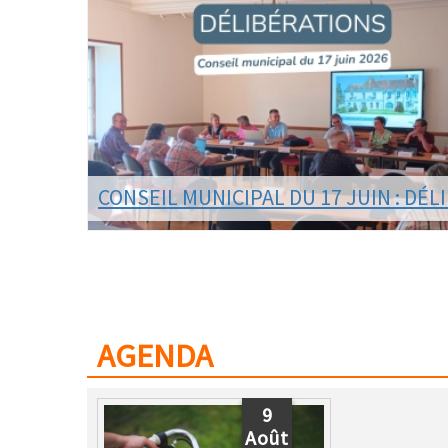
Châtillon sur Cher depuis mardi après-midi, notre vill
a mis a disposition la salle des fêtes.
LIRE LA SUITE
BVENTION
CONSEIL MUNICIPAL DU 17 JUIN : DÉLIB
Les délibérations du Conseil municipal du 17 juin
de
2026 sont consultables en ligne.
LIRE LA SUITE
AGENDA
9
Août