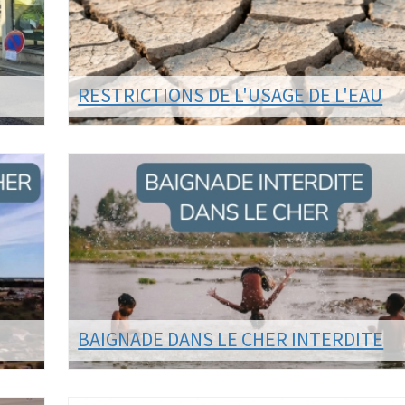
RESTRICTIONS DE L'USAGE DE L'EAU
Par arrêté préfectoral daté du 16 juillet 2026, la
Préfecture de Loir-et-Cher a placé le Cher en NIVEAU
CRISE en raison de la sécheresse touchant notr...
LIRE LA SUITE
BAIGNADE DANS LE CHER INTERDITE
En ces périodes de températures caniculaires, l'envie