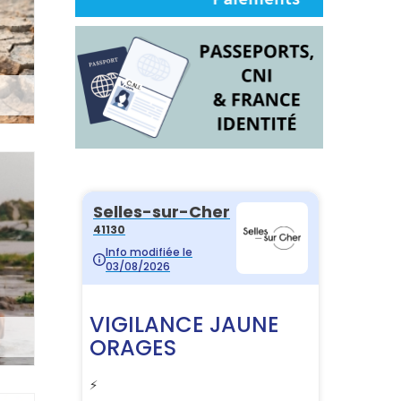
LES TRAVAUX ONT DÉBUTÉ
Le programme de voirie 2026 est en cours de
réalisation, notamment en centre-ville.
LIRE LA SUITE
INFORMATIONS INCENDIE
Suite à l'incendie majeur touchant nos voisins de