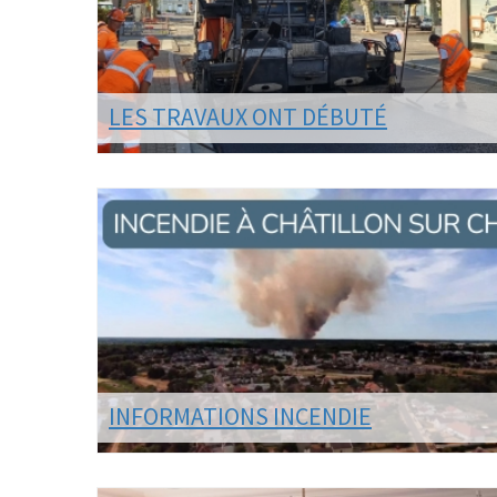
EAU
LES TRAVAUX ONT DÉBUTÉ
Le programme de voirie 2026 est en cours de
IVEAU
réalisation, notamment en centre-ville.
..
LIRE LA SUITE
ITE
INFORMATIONS INCENDIE
l'envie
Suite à l'incendie majeur touchant nos voisins de