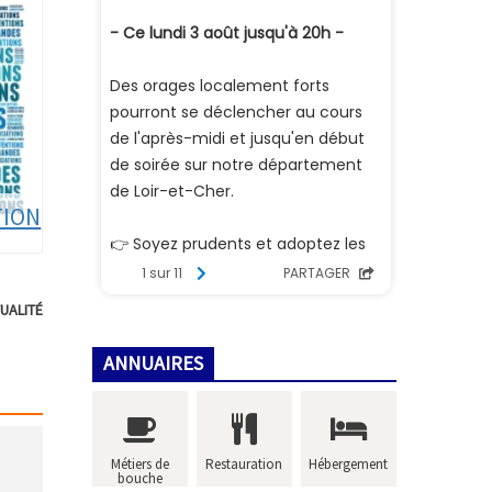
Châtillon sur Cher depuis mardi après-midi, notre ville
a mis a disposition la salle des fêtes.
LIRE LA SUITE
TION
CONSEIL MUNICIPAL DU 17 JUIN : DÉLIBÉ...
Les délibérations du Conseil municipal du 17 juin
UALITÉ
2026 sont consultables en ligne.
ANNUAIRES
LIRE LA SUITE
9
Métiers de
Restauration
Hébergement
Août
bouche