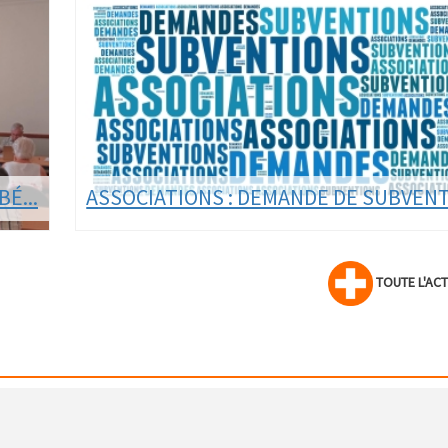
e
de se rafraîchir peut être forte pour certains...
LIRE LA SUITE
É...
ASSOCIATIONS : DEMANDE DE SUBVEN
Le dossier de demande de subvention de
TOUTE L'ACT
fonctionnement pour les associations au titre de
l'année 2027 est disponible en ligne.
LIRE LA SUITE