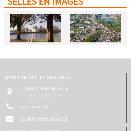
SELLES EN IMAGES
MAIRIE DE SELLES-SUR-CHER
1, place Charles de Gaulle
41130 Selles-sur-Cher
02 54 95 25 40
accueil@selles-sur-cher.fr