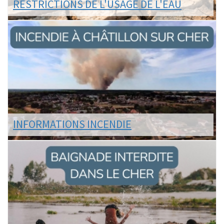
RESTRICTIONS DE L'USAGE DE L'EAU
Par arrêté préfectoral daté du 16 juillet 2026, la
Préfecture de Loir-et-Cher a placé le Cher en NIVEAU
CRISE en raison de la sécheresse touchant notr...
LIRE LA SUITE
INFORMATIONS INCENDIE
Suite à l'incendie majeur touchant nos voisins de
Châtillon sur Cher depuis mardi après-midi, notre ville
a mis a disposition la salle des fêtes.
LIRE LA SUITE