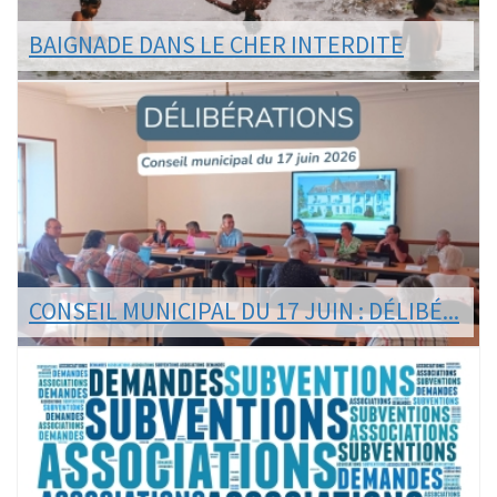
BAIGNADE DANS LE CHER INTERDITE
En ces périodes de températures caniculaires, l'envie
de se rafraîchir peut être forte pour certains...
LIRE LA SUITE
CONSEIL MUNICIPAL DU 17 JUIN : DÉLIBÉ...
Les délibérations du Conseil municipal du 17 juin
2026 sont consultables en ligne.
LIRE LA SUITE