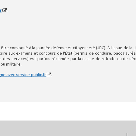
r
.
 être convoqué à la journée défense et citoyenneté (JDC). À l'issue de la JD
rire aux examens et concours de l'État (permis de conduire, baccalauréat, 
ue des services) est parfois réclamée par la caisse de retraite ou de séc
ou militaire.
gne avec service-public.fr
.