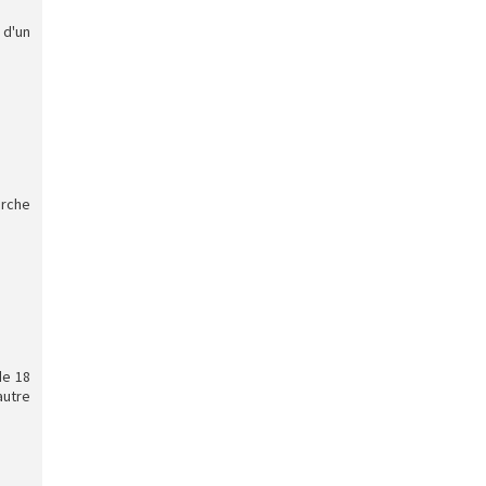
 d'un
arche
de 18
autre