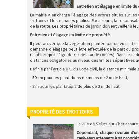
Entretien et élagage en limite du
La mairie a en charge l’élagage des arbres situés sur les
trottoirs et les espaces publics. Par ailleurs, la responsa
de la route. Les propriétaires de jardin doivent veiller à leu
Entretien et élagage en limite de propriété
Il peut arriver que la végétation plantée par un voisin f
demande d’élagage peut être effectuée de la part du propr
(sauf lorsqu’il s’agit de racines ou de ronces). Dans le ca
distances obligatoires au niveau des limites séparatives 
Définie par l’article 671 du Code civil, la distance minimale
- 50 cm pour les plantations de moins de 2 m de haut,
- 2 m pour les plantations de plus de 2 m de haut.
PROPRETÉ DES TROTTOIRS
La ville de Selles-sur-Cher assure
Cependant, chaque riverain d'une
caniveaux attenants à sa proprié