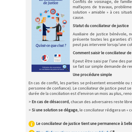
Conflits de voisinage, de famill
malfaçons de travaux, problèmes
solution « amiable » à ces situa
cause.
Statut du conciliateur de justice
Auxiliaire de justice bénévole, 
présente toutes les garanties d’i
peut pas intervenir lorsqu’une col
Comment saisir le conciliateur de 
Il peut être saisi par l’une des pa
se fait sur simple demande de re
Une procédure simple
En cas de conflit, les parties se présentent ensemble ou 
personne de confiance). Le conciliateur de justice peut se 
durée de la conciliation est d’environ un mois au plus, re
>
En cas de désaccord
, chacun des adversaires reste libre d
>
Si une solution se dégage
, le conciliateur rédigera un « 
Le conciliateur de justice tient une permanence à Selle