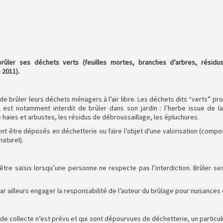
 brûler ses déchets verts (feuilles mortes, branches d’arbres, résidu
 2011).
it de brûler leurs déchets ménagers à l’air libre. Les déchets dits “verts” 
l est notamment interdit de brûler dans son jardin : l’herbe issue de la
e haies et arbustes, les résidus de débroussaillage, les épluchures.
ent être déposés en déchetterie ou faire l’objet d'une valorisation (compo
aturel).
tre saisis lorsqu’une personne ne respecte pas l’interdiction. Brûler se
r ailleurs engager la responsabilité de l’auteur du brûlage pour nuisances 
e collecte n’est prévu et qui sont dépourvues de déchetterie, un particuli