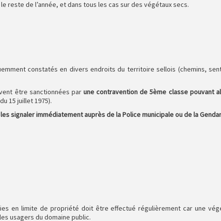
 le reste de l’année, et dans tous les cas sur des végétaux secs.
ment constatés en divers endroits du territoire sellois (chemins, senti
uvent être sanctionnées par
une contravention de 5ème classe pouvant alle
du 15 juillet 1975).
 les signaler immédiatement auprès de la Police municipale ou de la Genda
aies en limite de propriété doit être effectué régulièrement car une vé
 les usagers du domaine public.