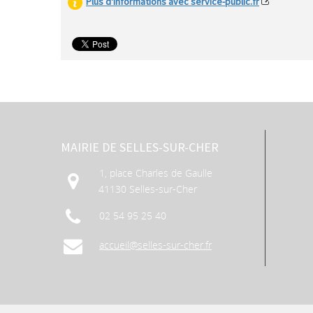
Plus d'informations avec service-public.fr
MAIRIE DE SELLES-SUR-CHER
1, place Charles de Gaulle
41130 Selles-sur-Cher
02 54 95 25 40
accueil@selles-sur-cher.fr