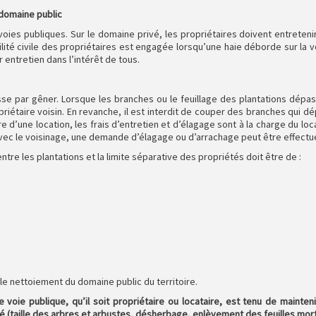
 domaine public
 voies publiques. Sur le domaine privé, les propriétaires doivent entreten
bilité civile des propriétaires est engagée lorsqu’une haie déborde sur la 
r entretien dans l’intérêt de tous.
inisse par gêner. Lorsque les branches ou le feuillage des plantations dép
iétaire voisin. En revanche, il est interdit de couper des branches qui dé
dre d’une location, les frais d’entretien et d’élagage sont à la charge du l
avec le voisinage, une demande d’élagage ou d’arrachage peut être effectué
 entre les plantations et la limite séparative des propriétés doit être de :
 le nettoiement du domaine public du territoire.
 voie publique, qu’il soit propriétaire ou locataire, est tenu de mainten
té (taille des arbres et arbustes, désherbage, enlèvement des feuilles mor