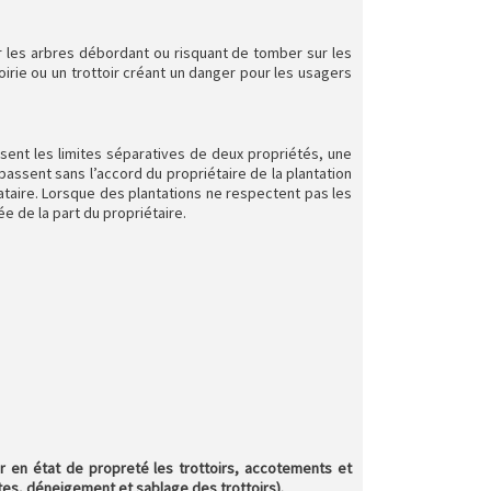
ir les arbres débordant ou risquant de tomber sur les
voirie ou un trottoir créant un danger pour les usagers
assent les limites séparatives de deux propriétés, une
passent sans l’accord du propriétaire de la plantation
ocataire. Lorsque des plantations ne respectent pas les
e de la part du propriétaire.
ir en état de propreté les trottoirs, accotements et
tes, déneigement et sablage des trottoirs).