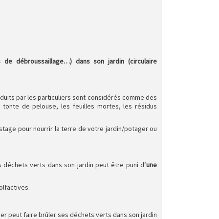
s de débroussaillage…) dans son jardin (circulaire
produits par les particuliers sont considérés comme des
 tonte de pelouse, les feuilles mortes, les résidus
stage pour nourrir la terre de votre jardin/potager ou
s déchets verts dans son jardin peut être puni d’
une
olfactives.
er peut faire brûler ses déchets verts dans son jardin