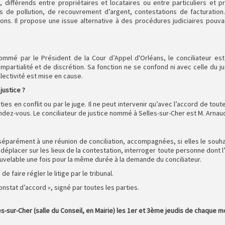
e, différends entre propriétaires et locataires ou entre particuliers et
 de pollution, de recouvrement d’argent, contestations de facturation…
tions. Il propose une issue alternative à des procédures judiciaires pou
nommé par le Président de la Cour d’Appel d'Orléans, le conciliateur est 
mpartialité et de discrétion. Sa fonction ne se confond ni avec celle du ju
lectivité est mise en cause.
justice ?
rties en conflit ou par le juge. Il ne peut intervenir qu’avec l’accord de tout
ndez-vous. Le conciliateur de justice nommé à Selles-sur-Cher est M. Arna
séparément à une réunion de conciliation, accompagnées, si elles le souhai
déplacer sur les lieux de la contestation, interroger toute personne dont l’a
nouvelable une fois pour la même durée à la demande du conciliateur.
e faire régler le litige par le tribunal.
constat d’accord », signé par toutes les parties.
s-sur-Cher (salle du Conseil, en Mairie) les 1er et 3ème jeudis de chaque m