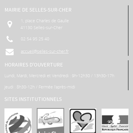
MAIRIE DE SELLES-SUR-CHER
1, place Charles de Gaulle
41130 Selles-sur-Cher
02 54 95 25 40
accueil@selles-sur-cher.fr
HORAIRES D'OUVERTURE
Lundi, Mardi, Mercredi et Vendredi : 9h-12h30 / 13h30-17h
Jeudi : 8h30-12h / Fermée l'après-midi
SITES INSTITUTIONNELS