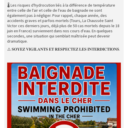
🌡️ Les risques d'hydrocution liés à la différence de température
entre celle de l'air et celle de l'eau de baignade ne sont
également pas à négliger. Pour rappel, chaque année, des
accidents graves et parfois mortels (Tours, La Chaussée Saint
Victor ces derniers jours, déjà plus de 50 cas mortels depuis le 18
juin en France) surviennent dans nos cours d'eau. En quelques
secondes, une situation qui semblait maîtrisée peut devenir
dramatique.
⚠️ 𝐒𝐎𝐘𝐄𝐙 𝐕𝐈𝐆𝐈𝐋𝐀𝐍𝐓𝐒 𝐄𝐓 𝐑𝐄𝐒𝐏𝐄𝐂𝐓𝐄𝐙 𝐋𝐄𝐒 𝐈𝐍𝐓𝐄𝐑𝐃𝐈𝐂𝐓𝐈𝐎𝐍𝐒.