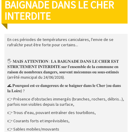
BAIGNADE DANS LE CHER
INTERDITE
En ces périodes de températures caniculaires, l'envie de se
rafraîchir peut être forte pour certains...
🖐️ 𝐌𝐀𝐈𝐒 𝐀𝐓𝐓𝐄𝐍𝐓𝐈𝐎𝐍 : 𝐋𝐀 𝐁𝐀𝐈𝐆𝐍𝐀𝐃𝐄 𝐃𝐀𝐍𝐒 𝐋𝐄 𝐂𝐇𝐄𝐑 𝐄𝐒𝐓
𝐒𝐓𝐑𝐈𝐂𝐓𝐄𝐌𝐄𝐍𝐓 𝐈𝐍𝐓𝐄𝐑𝐃𝐈𝐓𝐄 𝐬𝐮𝐫 𝐥'𝐞𝐧𝐬𝐞𝐦𝐛𝐥𝐞 𝐝𝐞 𝐥𝐚 𝐜𝐨𝐦𝐦𝐮𝐧𝐞 𝐞𝐧
𝐫𝐚𝐢𝐬𝐨𝐧 𝐝𝐞 𝐧𝐨𝐦𝐛𝐫𝐞𝐮𝐱 𝐝𝐚𝐧𝐠𝐞𝐫𝐬, 𝐬𝐨𝐮𝐯𝐞𝐧𝐭 𝐦𝐞́𝐜𝐨𝐧𝐧𝐮𝐬 𝐨𝐮 𝐬𝐨𝐮𝐬-𝐞𝐬𝐭𝐢𝐦𝐞́𝐬
(arrêté municipal du 24/06/2026).
🌊 𝐏𝐨𝐮𝐫𝐪𝐮𝐨𝐢 𝐞𝐬𝐭-𝐜𝐞 𝐝𝐚𝐧𝐠𝐞𝐫𝐞𝐮𝐱 𝐝𝐞 𝐬𝐞 𝐛𝐚𝐢𝐠𝐧𝐞𝐫 𝐝𝐚𝐧𝐬 𝐥𝐞 𝐂𝐡𝐞𝐫 (𝐨𝐮 𝐝𝐚𝐧𝐬
𝐥𝐚 𝐋𝐨𝐢𝐫𝐞) ?
👉 Présence d'obstacles immergés (branches, rochers, débris...),
parfois non visibles depuis la surface,
👉 Trous d'eau, pouvant entraîner des tourbillons,
👉 Courants forts et imprévisibles,
👉 Sables mobiles/mouvants