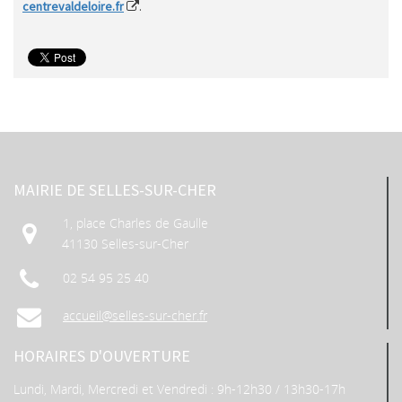
centrevaldeloire.fr
.
MAIRIE DE SELLES-SUR-CHER
1, place Charles de Gaulle
41130 Selles-sur-Cher
02 54 95 25 40
accueil@selles-sur-cher.fr
HORAIRES D'OUVERTURE
Lundi, Mardi, Mercredi et Vendredi : 9h-12h30 / 13h30-17h