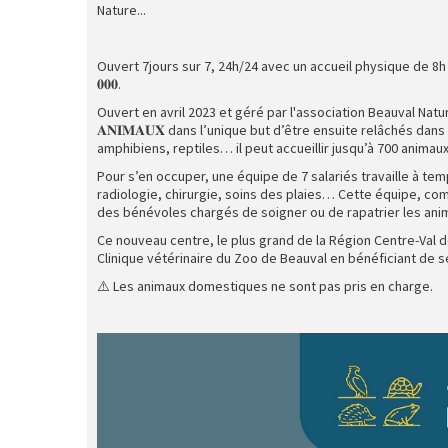
Nature...
Ouvert 7jours sur 7, 24h/24 avec un accueil physique de 8h à 1
𝟎𝟎𝟎.
Ouvert en avril 2023 et géré par l'association Beauval Nature, il 
𝐀𝐍𝐈𝐌𝐀𝐔𝐗 dans l’unique but d’être ensuite relâchés dan
amphibiens, reptiles… il peut accueillir jusqu’à 700 anima
Pour s’en occuper, une équipe de 7 salariés travaille à tem
radiologie, chirurgie, soins des plaies… Cette équipe, c
des bénévoles chargés de soigner ou de rapatrier les anim
Ce nouveau centre, le plus grand de la Région Centre-Val de
Clinique vétérinaire du Zoo de Beauval en bénéficiant de 
⚠️ Les animaux domestiques ne sont pas pris en charge.