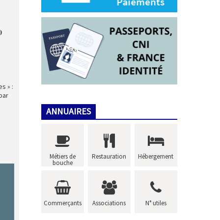

s » :
par
ANNUAIRES
Métiers de
Restauration
Hébergement
bouche
Commerçants
Associations
N° utiles