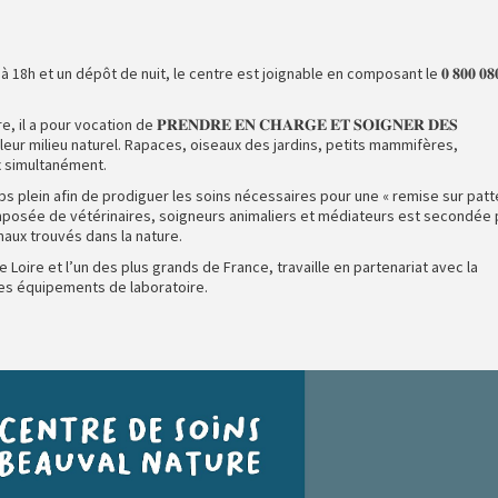
8h et un dépôt de nuit, le centre est joignable en composant le 𝟎 𝟖𝟎𝟎 𝟎𝟖
a pour vocation de 𝐏𝐑𝐄𝐍𝐃𝐑𝐄 𝐄𝐍 𝐂𝐇𝐀𝐑𝐆𝐄 𝐄𝐓 𝐒𝐎𝐈𝐆𝐍𝐄𝐑 𝐃𝐄𝐒
s leur milieu naturel. Rapaces, oiseaux des jardins, petits mammifères,
ux simultanément.
ps plein afin de prodiguer les soins nécessaires pour une « remise sur patte
omposée de vétérinaires, soigneurs animaliers et médiateurs est secondée 
aux trouvés dans la nature.
 Loire et l’un des plus grands de France, travaille en partenariat avec la
ses équipements de laboratoire.