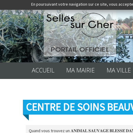
En poursuivant votre navigation sur ce site, vous accepte
ACCUEIL
MA MAIRIE
MA VILLE
CENTRE DE SOINS BEAU
Quand vous trouvez un 𝐀𝐍𝐈𝐌𝐀𝐋 𝐒𝐀𝐔𝐕𝐀𝐆𝐄 𝐁𝐋𝐄𝐒𝐒𝐄́