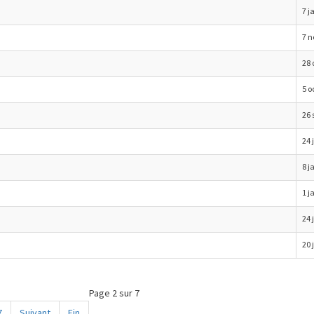
7 j
7 
28 
5 o
26 
24 
8 j
1 j
24 
20 
Page 2 sur 7
7
Suivant
Fin