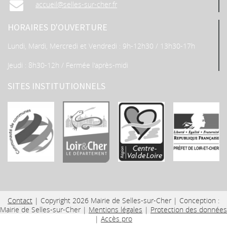
accueil@selles-sur-cher.fr
HORAIRES D'OUVERTURE
Lundi, Mardi, Mercredi et Vendredi : 9h-12h30 / 13h30-17h
Jeudi : 8h30-12h / Fermée l'après-midi
SITES INSTITUTIONNELS
Contact
| Copyright 2026 Mairie de Selles-sur-Cher | Conception :
Mairie de Selles-sur-Cher
|
Mentions légales
|
Protection des données
|
Accès pro