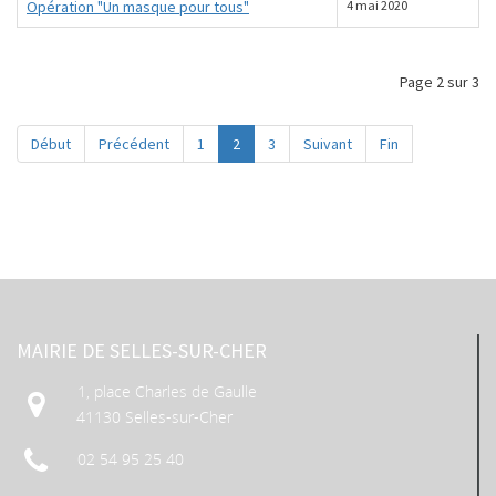
Opération "Un masque pour tous"
4 mai 2020
Page 2 sur 3
Début
Précédent
1
2
3
Suivant
Fin
MAIRIE DE SELLES-SUR-CHER
1, place Charles de Gaulle
41130 Selles-sur-Cher
02 54 95 25 40